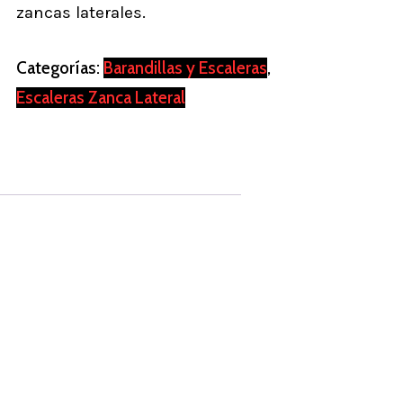
zancas laterales.
Categorías:
Barandillas y Escaleras
,
Escaleras Zanca Lateral