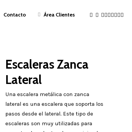
twitter
facebook
pinterest
linkedin
youtube
RSS
instag
phon
emai
Contacto
Á
r
e
a
C
l
i
e
n
t
e
s
Escaleras Zanca
Lateral
Una escalera metálica con zanca
lateral es una escalera que soporta los
pasos desde el lateral. Este tipo de
escaleras son muy utilizadas para