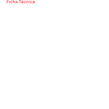
Ficha Técnica
Learn
more