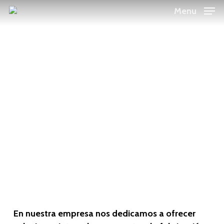
Skip
Menu
to
main
FINCAS
content
Y
GARAJES
FABRICACIÓN Y
DISEÑO
En nuestra empresa nos dedicamos a ofrecer